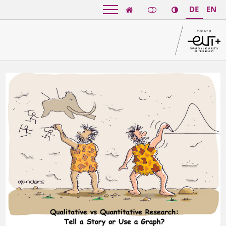
DE
EN
