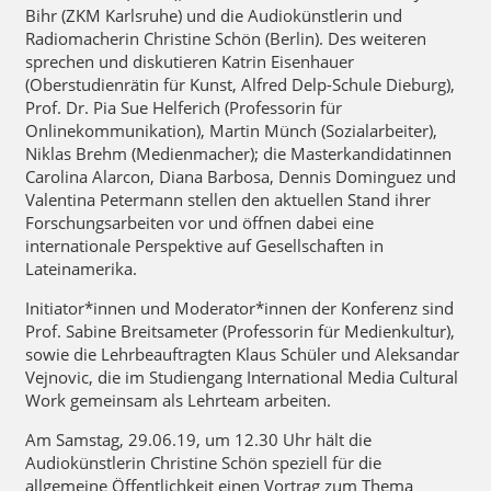
Bihr (ZKM Karlsruhe) und die Audiokünstlerin und
Radiomacherin Christine Schön (Berlin). Des weiteren
sprechen und diskutieren Katrin Eisenhauer
(Oberstudienrätin für Kunst, Alfred Delp-Schule Dieburg),
Prof. Dr. Pia Sue Helferich (Professorin für
Onlinekommunikation), Martin Münch (Sozialarbeiter),
Niklas Brehm (Medienmacher); die Masterkandidatinnen
Carolina Alarcon, Diana Barbosa, Dennis Dominguez und
Valentina Petermann stellen den aktuellen Stand ihrer
Forschungsarbeiten vor und öffnen dabei eine
internationale Perspektive auf Gesellschaften in
Lateinamerika.
Initiator*innen und Moderator*innen der Konferenz sind
Prof. Sabine Breitsameter (Professorin für Medienkultur),
sowie die Lehrbeauftragten Klaus Schüler und Aleksandar
Vejnovic, die im Studiengang International Media Cultural
Work gemeinsam als Lehrteam arbeiten.
Am
Samstag, 29.06.19,
um 12.30 Uhr
hält die
Audiokünstlerin Christine Schön speziell für die
allgemeine Öffentlichkeit einen Vortrag zum Thema