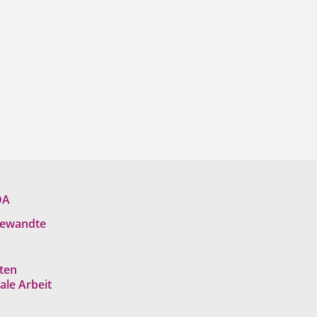
DA
gewandte
ten
le Arbeit