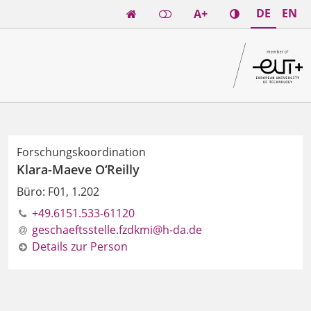
DE
EN
A+

Forschungskoordination
Klara-Maeve O‘Reilly
Büro: F01, 1.202
+49.6151.533-61120
geschaeftsstelle.fzdkmi@h-da.de
Details zur Person