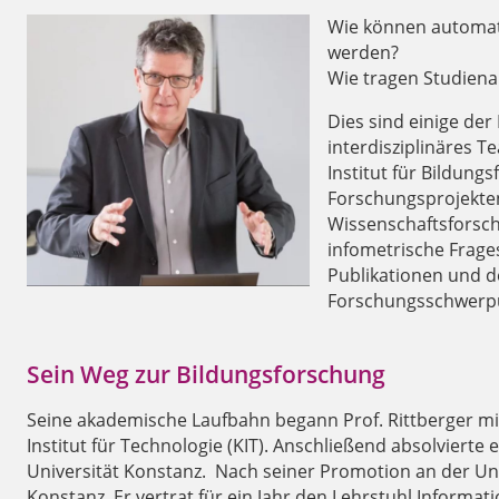
Wie können automati
werden?
Wie tragen Studiena
Dies sind einige der
interdisziplinäres 
Institut für Bildun
Forschungsprojekten
Wissenschaftsforsch
infometrische Frage
Publikationen und de
Forschungsschwerp
Sein Weg zur Bildungsforschung
Seine akademische Laufbahn begann Prof. Rittberger m
Institut für Technologie (KIT). Anschließend absolvierte
Universität Konstanz. Nach seiner Promotion an der Uni
Konstanz. Er vertrat für ein Jahr den Lehrstuhl Informa